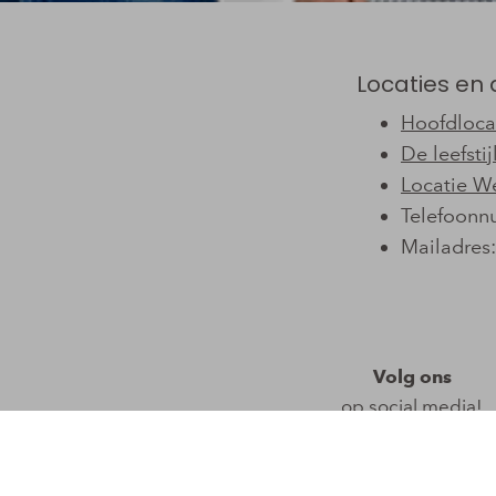
Locaties e
Hoofdloca
De leefsti
Locatie W
Telefoon
Mailadres
Volg ons
op social media!