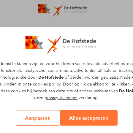
Afspraak maken
ienst te kunnen zijn en voor het tonen van relevante advertenties, m
functionele, analytische, social media, advertentie, affiliate en tracki
ak maken met een
echnologie, die door
De Hofstede
of derden worden geplaatst. Nadere
r bedrijfszorg
 u vinden in onze
cookies policy
. Door op "Ik ga akkoord" te klikken,
l deze cookies bij bezoek aan deze site of andere websites van
De Hof
doe je gemakkelijk online. Vul jouw
onze
privacy statement
verklaring.
ij nemen zo snel mogelijk contact
Aanpassen
Alles accepteren