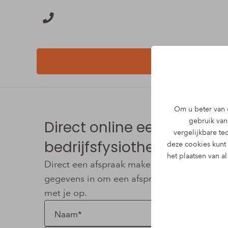
Om u beter van d
gebruik van 
Direct online een afspra
vergelijkbare t
bedrijfsfysiotherapeut voo
deze cookies kunt
het plaatsen van a
Direct een afspraak maken met De Hofstede 
gegevens in om een afspraak te maken en w
met je op.
Naam*