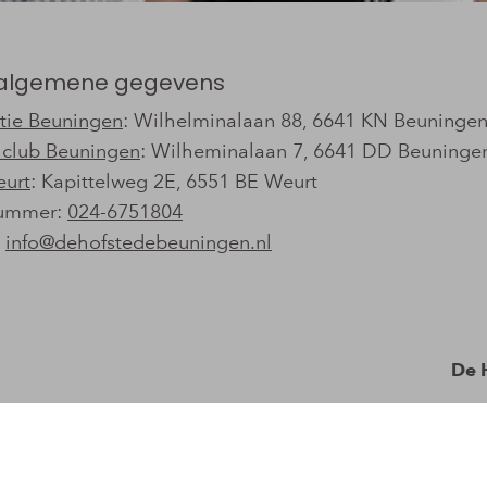
n algemene gegevens
tie Beuningen
: Wilhelminalaan 88, 6641 KN Beuninge
jlclub Beuningen
: Wilheminalaan 7, 6641 DD Beuninge
eurt
: Kapittelweg 2E, 6551 BE Weurt
nummer:
024-6751804
:
info@dehofstedebeuningen.nl
De 