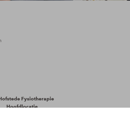
n
n
Hofstede Fysiotherapie
Hoofdlocatie
Wilhelminalaan 88
6641 KN
,
Beuningen
024-6751804