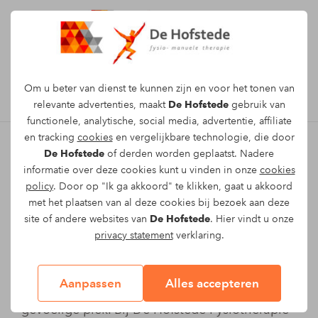
Afspraak maken
Om u beter van dienst te kunnen zijn en voor het tonen van
relevante advertenties, maakt
De Hofstede
gebruik van
functionele, analytische, social media, advertentie, affiliate
en tracking
cookies
en vergelijkbare technologie, die door
De Hofstede
of derden worden geplaatst. Nadere
Hernia laten behandelen in
informatie over deze cookies kunt u vinden in onze
cookies
policy
. Door op "Ik ga akkoord" te klikken, gaat u akkoord
Beuningen of Weurt
met het plaatsen van al deze cookies bij bezoek aan deze
site of andere websites van
De Hofstede
. Hier vindt u onze
Heb je pijn aan je rug? Een
rugblessure
?
privacy statement
verklaring.
Mogelijk een hernia opgelopen? Wat het ook
is: een blessure aan je rug is ontzettend
Aanpassen
Alles accepteren
vervelend. De rug is immers een kwetsbare en
gevoelige plek. Bij De Hofstede Fysiotherapie