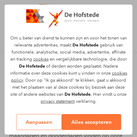
Afspraak maken
Om u beter van dienst te kunnen zijn en voor het tonen van
relevante advertenties, maakt
De Hofstede
gebruik van
functionele, analytische, social media, advertentie, affiliate
en tracking
cookies
en vergelijkbare technologie, die door
De Hofstede
of derden worden geplaatst. Nadere
Maurice Kuijpers -
informatie over deze cookies kunt u vinden in onze
cookies
policy
. Door op "Ik ga akkoord" te klikken, gaat u akkoord
Praktijkeigenaar en
met het plaatsen van al deze cookies bij bezoek aan deze
site of andere websites van
De Hofstede
. Hier vindt u onze
fysiotherapeut
privacy statement
verklaring.
Hallo, mijn naam is Maurice Kuijpers en ik ben
praktijkeigenaar van de Hofstede. Ik ben sinds
Aanpassen
Alles accepteren
2005 werkzaam voor het bedrijf. Je kunt mij op
maandagen en donderdagen vinden op onze