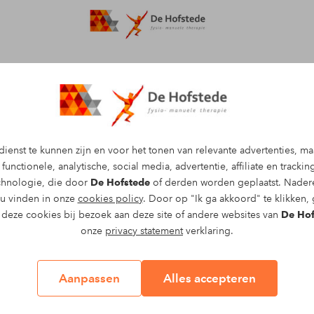
Afspraak maken
ienst te kunnen zijn en voor het tonen van relevante advertenties, m
functionele, analytische, social media, advertentie, affiliate en tracki
ningen bij
echnologie, die door
De Hofstede
of derden worden geplaatst. Nadere
ten
 u vinden in onze
cookies policy
. Door op "Ik ga akkoord" te klikken,
l deze cookies bij bezoek aan deze site of andere websites van
De Hof
onze
privacy statement
verklaring.
na rust en oefeningen, dan kan dat
n zoals traplopen, opstaan of sporten
rapie in Beuningen richten we ons op
Aanpassen
Alles accepteren
lf herstellen. We kiezen deze behandeling
el nodig heeft om weer in beweging te