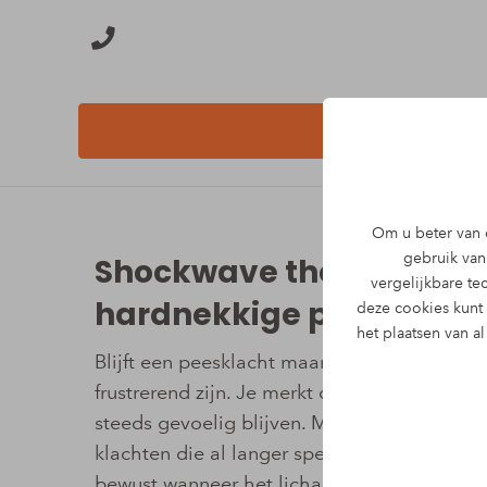
Om u beter van d
gebruik van 
Shockwave therapie Beu
vergelijkbare t
hardnekkige peesklach
deze cookies kunt
het plaatsen van a
Blijft een peesklacht maar terugkomen, ook 
frustrerend zijn. Je merkt dat simpele dinge
steeds gevoelig blijven. Met shockwave the
klachten die al langer spelen en niet vanze
bewust wanneer het lichaam een extra prikk