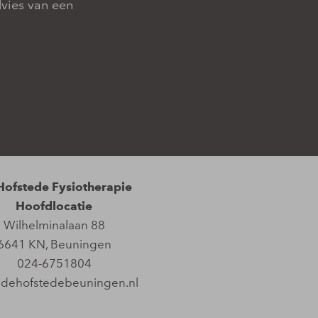
dvies van een
Hofstede Fysiotherapie
Hoofdlocatie
Wilhelminalaan 88
6641 KN
,
Beuningen
024-6751804
@dehofstedebeuningen.nl