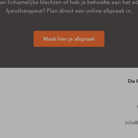
van lichamelijke klachten of heb je behoefte aan het a
fysiotherapeut? Plan direct een online afspraak in.
Maak hier je afspraak
De 
info