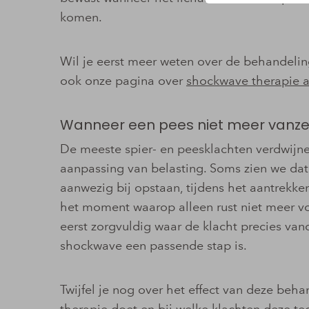
komen.
Wil je eerst meer weten over de behandeling
ook onze pagina over
shockwave therapie a
Wanneer een pees niet meer vanzel
De meeste spier- en peesklachten verdwijn
aanpassing van belasting. Soms zien we dat h
aanwezig bij opstaan, tijdens het aantrekken 
het moment waarop alleen rust niet meer 
eerst zorgvuldig waar de klacht precies va
shockwave een passende stap is.
Twijfel je nog over het effect van deze be
therapie doet
en bij welke klachten deze te