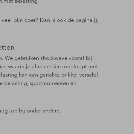
n met belasting.
 veel pijn doet? Dan is ook de pagina
is
etten
ek. We gebruiken shockwave vooral bij
ies waarin je al maanden rondloopt met
elasting kan een gerichte prikkel verschil
je belasting, sportmomenten en
tig toe bij onder andere: