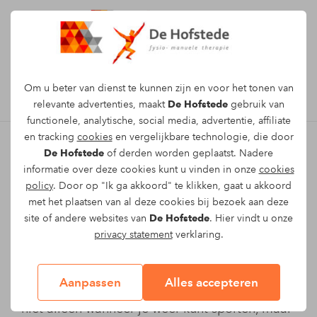
Afspraak maken
Om u beter van dienst te kunnen zijn en voor het tonen van
relevante advertenties, maakt
De Hofstede
gebruik van
functionele, analytische, social media, advertentie, affiliate
en tracking
cookies
en vergelijkbare technologie, die door
De Hofstede
of derden worden geplaatst. Nadere
Wanneer weer sporten na
informatie over deze cookies kunt u vinden in onze
cookies
policy
. Door op "Ik ga akkoord" te klikken, gaat u akkoord
blessure
met het plaatsen van al deze cookies bij bezoek aan deze
site of andere websites van
De Hofstede
. Hier vindt u onze
De drang om snel weer te trainen is
privacy statement
verklaring.
begrijpelijk. Toch zien we in de praktijk dat te
vroeg beginnen vaak leidt tot terugval, irritatie
Aanpassen
Alles accepteren
of een langere hersteltijd. De vraag is daarom
niet alleen wanneer je weer kunt sporten, maar